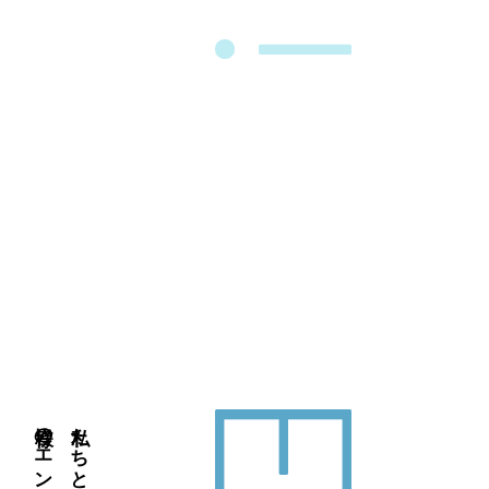
上、合理的な期間内に対応いたします。
弊社がお客様の個人情報を利用し、提供しまたは預託す
ることを中止を希望される場合は、弊社問合わせ窓口ま
でお問い合わせください。
6.お問い合わせ先
本サービス、個人情報の取扱いについては、以下の窓口
にご連絡ください。
株式会社 ADEX Digital（アデックスデジタル）管理部宛
TEL: 03-5280-9281
FAX: 03-5280-9282
7.セキュリティ
当社は、ウェブサイト経由で、SSLによって個人情報を
取得することがあります。
8. 制定日、改定日