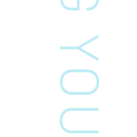
ル、電子メール、またはその他手段で情報または役務
を提供する場合
弊社の業務委託先が、弊社に代ってアフターサービス
などの個別の役務を提供するために必要がある場合
法令または裁判所その他の政府機関より適法に開示を
要求された場合
その他特定の目的のためにお客様から同意を得た場合
4.個人情報の第三者への提供または預託
弊社の業務の全部または一部を外部に業務委託する際、
弊社は、個人情報を適切に保護できる管理体制を敷き実
行していることを条件として委託先を厳選したうえで、
「個人情報取扱いに関する機密保持契約」を委託先と締
結し、お客様の個人情報を厳密に管理しています。
5.個人情報の開示・訂正・利用停止
個人情報について、開示、訂正、利用停止等のお申し出
があった場合には、本人の申し出であることを確認の