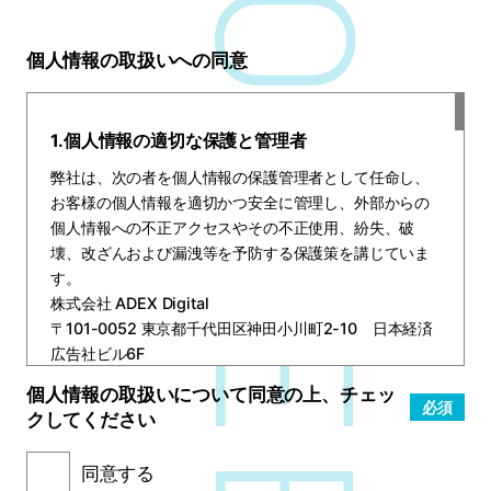
個人情報の取扱いへの同意
1.個人情報の適切な保護と管理者
弊社は、次の者を個人情報の保護管理者として任命し、
お客様の個人情報を適切かつ安全に管理し、外部からの
個人情報への不正アクセスやその不正使用、紛失、破
壊、改ざんおよび漏洩等を予防する保護策を講じていま
す。
株式会社 ADEX Digital
〒101-0052 東京都千代田区神田小川町2-10 日本経済
広告社ビル6F
代表取締役社長 木濟 誠
個人情報の取扱いについて同意の上、チェッ
TEL: 03-5280-9281
必須
クしてください
FAX: 03-5280-9282
同意する
2.個人情報の利用目的