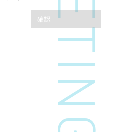
当社は、取得した個人情報を以下に定める目的のために
使用します。
確認
【取引先情報】
商談及び業務上の諸連絡、受発注業務、請求支払業務
のため
ダイレクトメールの発送等、商品やサービスに関する
各種ご提案のため
その他、取引を適切かつ円滑に履行するため
【お問い合わせ情報】
お問合わせ内容に対するご連絡のため
弊社商品やサービスに関する各種ご提案のため
【採用応募に関するお問い合わせ】
採用応募者への連絡と当社の採用業務管理のため
3.個人情報の第三者への開示・提供について
弊社の業務委託先が、弊社に代ってダイレクトメー